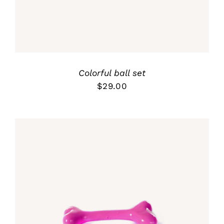
Colorful ball set
$
29.00
Rated
5.00
DETALLES