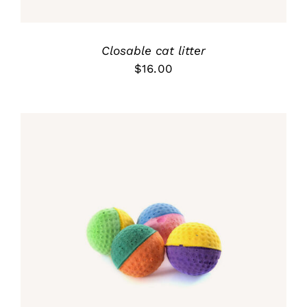
Closable cat litter
$
16.00
Rated
5.00
ADD TO CART
/
out of 5
DETALLES